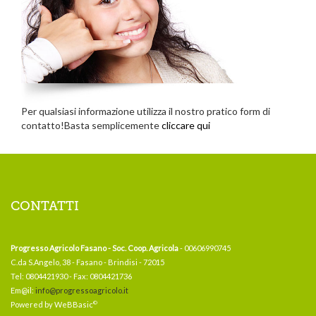
Per qualsiasi informazione utilizza il nostro pratico form di
contatto!Basta semplicemente
cliccare qui
CONTATTI
Progresso Agricolo Fasano - Soc. Coop. Agricola
- 00606990745
C.da S.Angelo, 38 - Fasano - Brindisi - 72015
Tel: 0804421930 - Fax: 0804421736
Em@il:
info@progressoagricolo.it
©
Powered by WeBBasic